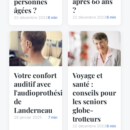
après 60 ans
personnes
?
âgées ?
22 décembre 2023
6 min
22 décembre 2023
6 min
Voyage et
Votre confort
santé :
auditif avec
conseils pour
l'audioprothésiste
les seniors
de
globe-
Landerneau
trotteurs
29 janvier 2025
7 min
22 décembre 2023
6 min