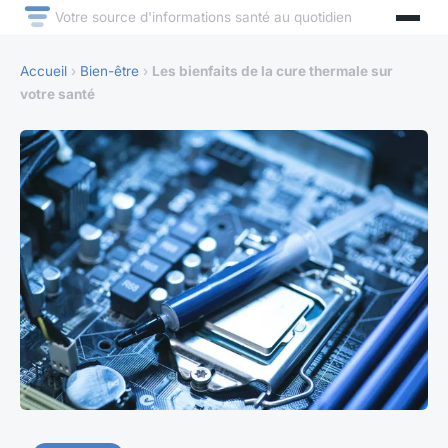
Votre source d'informations santé au quotidien
Accueil
›
Bien-être
›
Les bienfaits de la cure thermale sur
votre santé