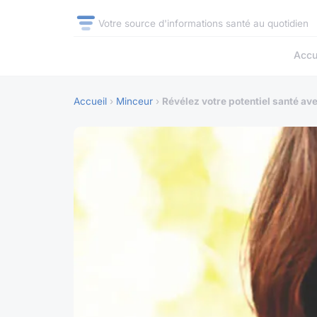
Votre source d'informations santé au quotidien
Accu
Accueil
›
Minceur
›
Révélez votre potentiel santé av