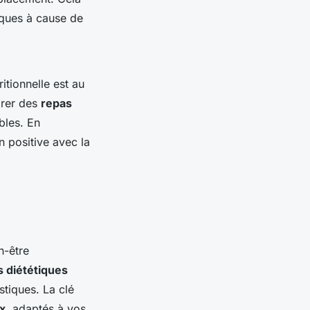
iques à cause de
itionnelle est au
arer des
repas
bles. En
on positive avec la
n-être
s diététiques
stiques. La clé
x
, adaptés à vos