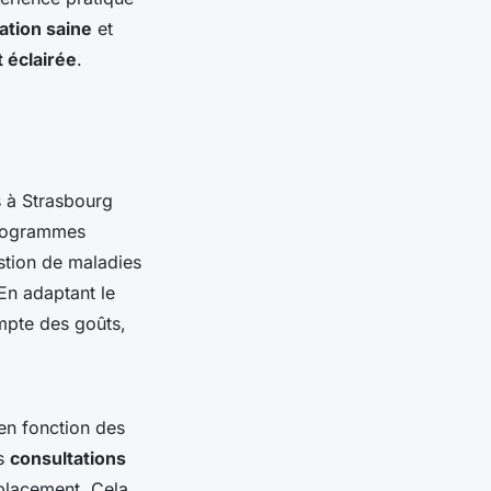
ation saine
et
 éclairée
.
s à Strasbourg
programmes
estion de maladies
En adaptant le
mpte des goûts,
 en fonction des
es
consultations
éplacement. Cela