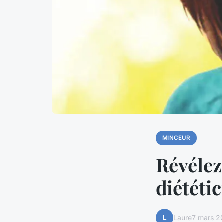
MINCEUR
Révélez
diététi
L
Laure
7 mars 2