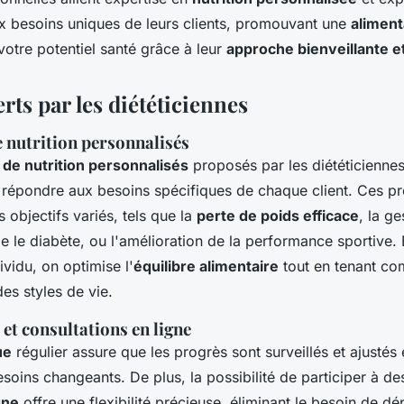
x besoins uniques de leurs clients, promouvant une
aliment
votre potentiel santé grâce à leur
approche bienveillante et
erts par les diététiciennes
nutrition personnalisés
e nutrition personnalisés
proposés par les diététicienne
 répondre aux besoins spécifiques de chaque client. Ces 
s objectifs variés, tels que la
perte de poids efficace
, la g
le diabète, ou l'amélioration de la performance sportive. 
vidu, on optimise l'
équilibre alimentaire
tout en tenant co
es styles de vie.
 et consultations en ligne
ue
régulier assure que les progrès sont surveillés et ajustés
esoins changeants. De plus, la possibilité de participer à d
gne
offre une flexibilité précieuse, éliminant le besoin de d