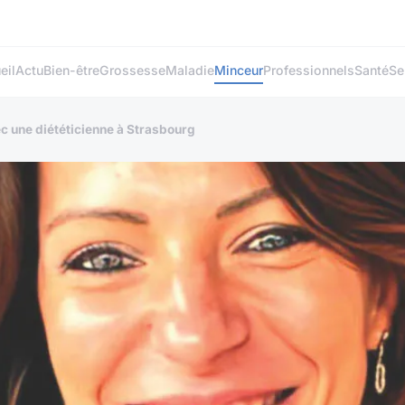
eil
Actu
Bien-être
Grossesse
Maladie
Minceur
Professionnels
Santé
Se
ec une diététicienne à Strasbourg