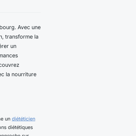
asbourg. Avec une
n, transforme la
érer un
rmances
écouvrez
c la nourriture
mme un
diététicien
ons diététiques
 approche sur