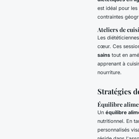
est idéal pour le
contraintes géogr
Ateliers de cuis
Les diététicienne
cœur. Ces sessio
sains
tout en amé
apprenant à cuisin
nourriture.
Stratégies d
Équilibre alime
Un
équilibre alim
nutritionnel. En t
personnalisés vis
réside dans l'asso