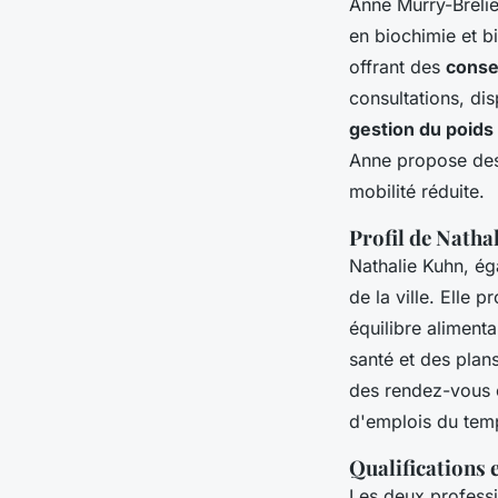
Anne Murry-Breli
en biochimie et bi
offrant des
conse
consultations, di
gestion du poids
Anne propose des s
mobilité réduite.
Profil de Natha
Nathalie Kuhn, ég
de la ville. Elle
équilibre alimenta
santé et des plan
des rendez-vous e
d'emplois du tem
Qualifications 
Les deux professi