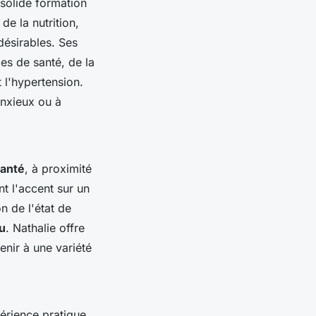
solide formation
de la nutrition,
désirables. Ses
es de santé, de la
 l'hypertension.
anxieux ou à
anté
, à proximité
t l'accent sur un
on de l'état de
u
. Nathalie offre
nir à une variété
érience pratique