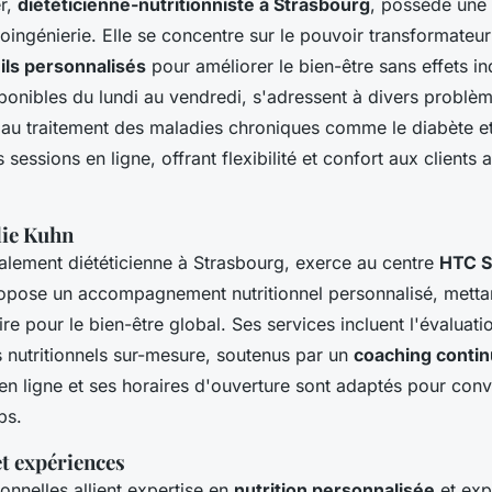
er,
diététicienne-nutritionniste à Strasbourg
, possède une 
oingénierie. Elle se concentre sur le pouvoir transformateur 
ils personnalisés
pour améliorer le bien-être sans effets in
sponibles du lundi au vendredi, s'adressent à divers problèm
au traitement des maladies chroniques comme le diabète et
essions en ligne, offrant flexibilité et confort aux clients 
lie Kuhn
alement diététicienne à Strasbourg, exerce au centre
HTC S
 propose un accompagnement nutritionnel personnalisé, mettan
ire pour le bien-être global. Ses services incluent l'évaluati
s nutritionnels sur-mesure, soutenus par un
coaching contin
n ligne et ses horaires d'ouverture sont adaptés pour conve
ps.
et expériences
onnelles allient expertise en
nutrition personnalisée
et exp