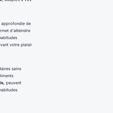
 approfondie de
rmet d'atteindre
habitudes
vant votre plaisir
taires sains
liments
ls
, peuvent
 habitudes