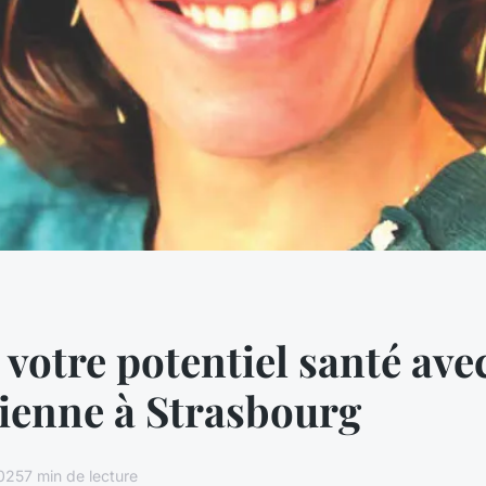
 votre potentiel santé ave
cienne à Strasbourg
025
7 min de lecture