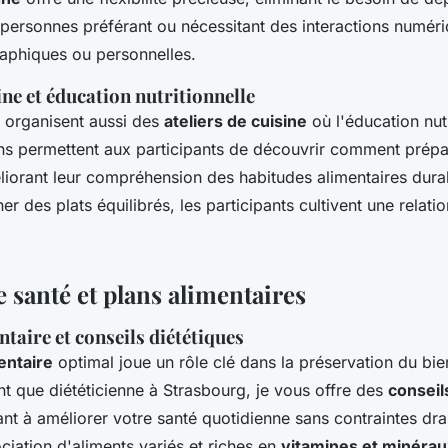
s personnes préférant ou nécessitant des interactions numér
aphiques ou personnelles.
ine et éducation nutritionnelle
s organisent aussi des
ateliers de cuisine
où l'éducation nutr
ns permettent aux participants de découvrir comment prép
liorant leur compréhension des habitudes alimentaires dura
er des plats équilibrés, les participants cultivent une relati
e santé et plans alimentaires
ntaire et conseils diététiques
entaire
optimal joue un rôle clé dans la préservation du bie
ant que diététicienne à Strasbourg, je vous offre des
conseil
ant à améliorer votre santé quotidienne sans contraintes dra
ciation d'aliments variés et riches en
vitamines et minérau