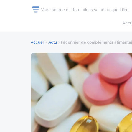
Votre source d'informations santé au quotidien
Accu
Accueil
›
Actu
›
Façonnier de compléments alimentair