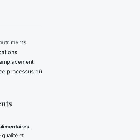
nutriments
cations
l'emplacement
 ce processus où
ents
limentaires
,
 qualité et