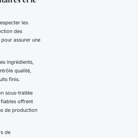
especter les
ection des
e pour assurer une
es ingrédients,
trôle qualité,
ts finis.
on sous-traitée
fiables offrent
ns de production
rs de