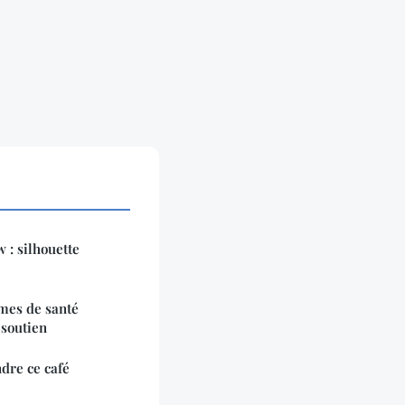
 : silhouette
èmes de santé
 soutien
dre ce café