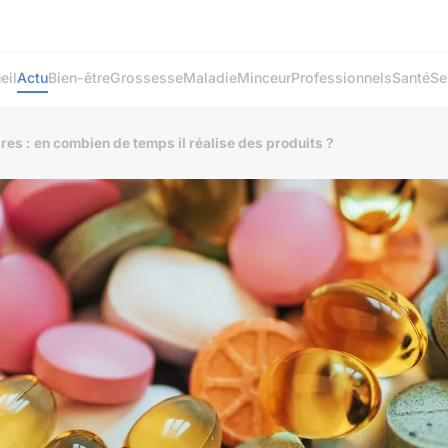
eil
Actu
Bien-être
Grossesse
Maladie
Minceur
Professionnels
Santé
Se
es : en combien de temps il réalise des produits ?