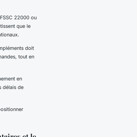
ue FSSC 22000 ou
tissent que le
ationaux.
ompléments doit
mandes, tout en
nnement en
s délais de
positionner
aires et le