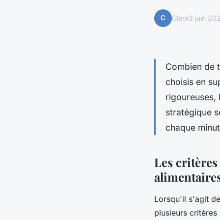
C
Clara
3 juin 20
Combien de te
choisis en su
rigoureuses,
stratégique 
chaque minut
Les critère
alimentaire
Lorsqu'il s'agit d
plusieurs critère