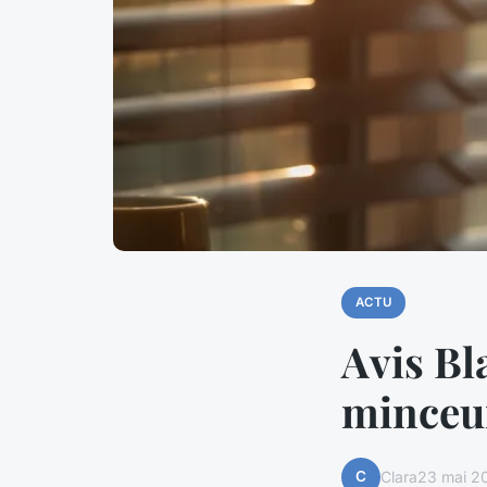
ACTU
Avis Bl
minceu
C
Clara
23 mai 2