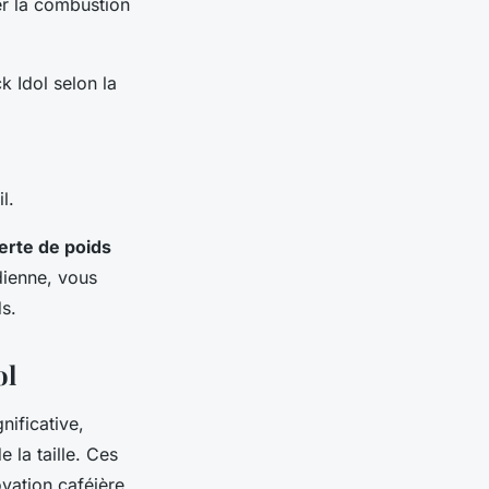
er la combustion
 Idol selon la
l.
erte de poids
dienne, vous
s.
ol
nificative,
 la taille. Ces
vation caféière.