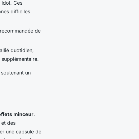
 Idol. Ces
nes difficiles
n recommandée de
llié quotidien,
 supplémentaire.
n soutenant un
effets minceur
.
 et des
grer une capsule de