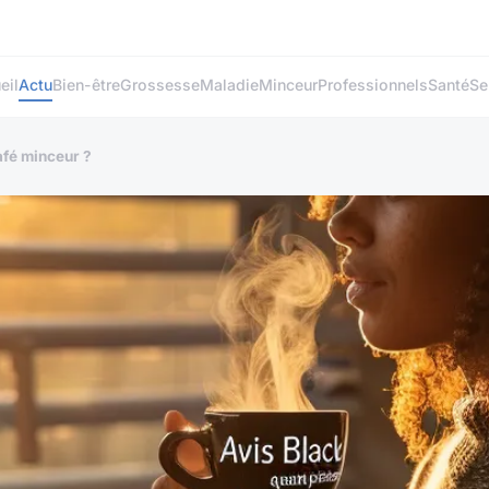
eil
Actu
Bien-être
Grossesse
Maladie
Minceur
Professionnels
Santé
Se
afé minceur ?