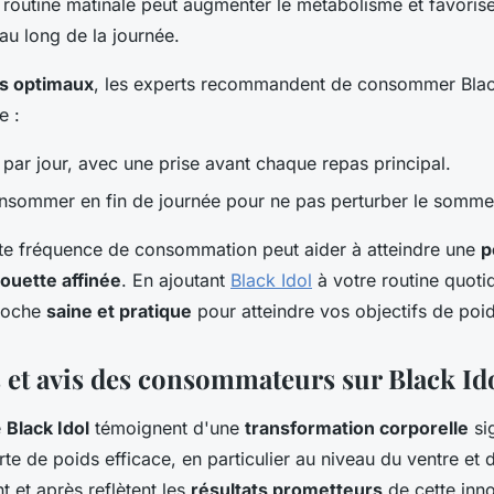
e routine matinale peut augmenter le métabolisme et favoris
au long de la journée.
ts optimaux
, les experts recommandent de consommer Black
e :
 par jour, avec une prise avant chaque repas principal.
nsommer en fin de journée pour ne pas perturber le sommei
tte fréquence de consommation peut aider à atteindre une
p
houette affinée
. En ajoutant
Black Idol
à votre routine quoti
roche
saine et pratique
pour atteindre vos objectifs de poid
 et avis des consommateurs sur Black Id
e
Black Idol
témoignent d'une
transformation corporelle
sig
te de poids efficace, en particulier au niveau du ventre et de
 et après reflètent les
résultats prometteurs
de cette inno