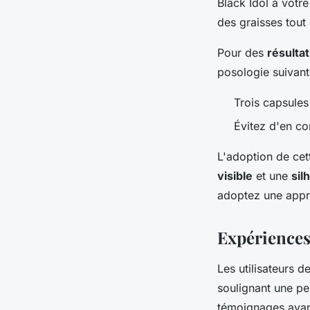
Black Idol à votr
des graisses tout 
Pour des
résulta
posologie suivant
Trois capsules
Évitez d'en co
L'adoption de ce
visible
et une
sil
adoptez une app
Expériences
Les utilisateurs d
soulignant une per
témoignages avant