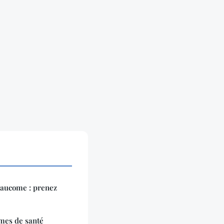
laucome : prenez
èmes de santé