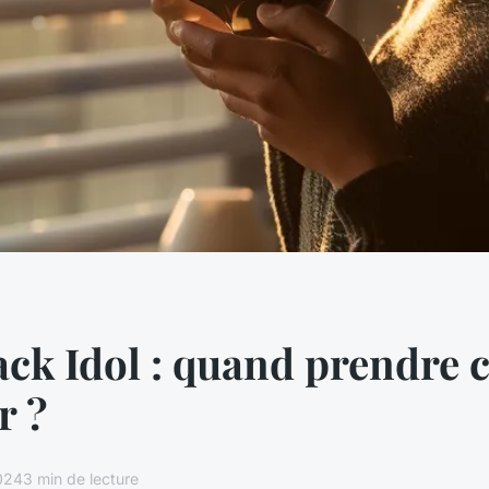
ack Idol : quand prendre c
r ?
024
3 min de lecture