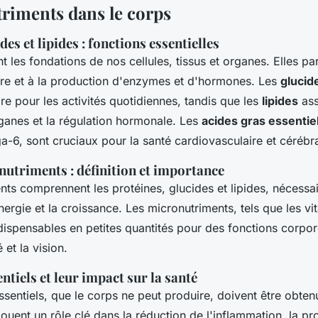
triments dans le corps
des et lipides : fonctions essentielles
t les fondations de nos cellules, tissus et organes. Elles par
aire et à la production d'enzymes et d'hormones. Les
glucid
re pour les activités quotidiennes, tandis que les
lipides
ass
ganes et la régulation hormonale. Les
acides gras essentie
6, sont cruciaux pour la santé cardiovasculaire et cérébra
utriments : définition et importance
ts comprennent les protéines, glucides et lipides, nécessa
nergie et la croissance. Les micronutriments, tels que les vi
dispensables en petites quantités pour des fonctions corpor
et la vision.
ntiels et leur impact sur la santé
ssentiels, que le corps ne peut produire, doivent être obten
s jouent un rôle clé dans la réduction de l'inflammation, la pr