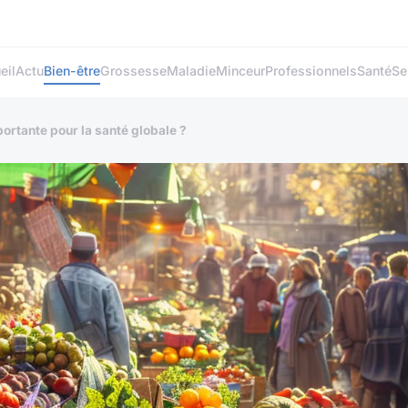
eil
Actu
Bien-être
Grossesse
Maladie
Minceur
Professionnels
Santé
Se
portante pour la santé globale ?