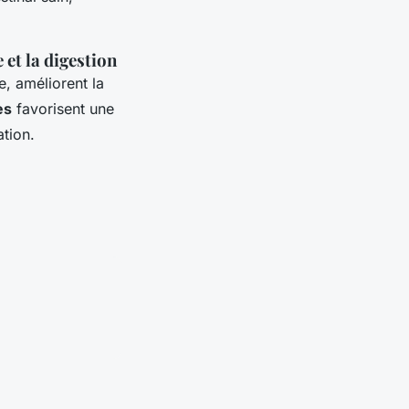
 et la digestion
e, améliorent la
es
favorisent une
ation.