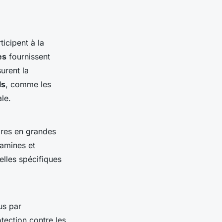
ticipent à la
es
fournissent
urent la
ls
, comme les
le.
ires en grandes
tamines et
elles spécifiques
us par
otection contre les