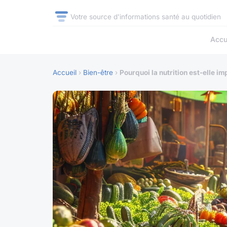
Votre source d'informations santé au quotidien
Accu
Accueil
›
Bien-être
›
Pourquoi la nutrition est-elle im