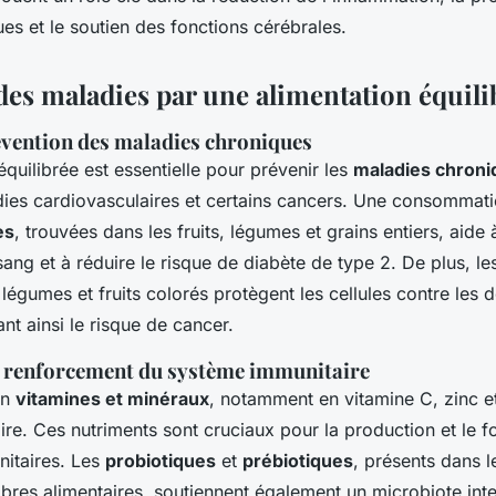
es et le soutien des fonctions cérébrales.
des maladies par une alimentation équili
évention des maladies chroniques
quilibrée est essentielle pour prévenir les
maladies chroni
dies cardiovasculaires et certains cancers. Une consommat
es
, trouvées dans les fruits, légumes et grains entiers, aide 
sang et à réduire le risque de diabète de type 2. De plus, l
 légumes et fruits colorés protègent les cellules contre le
nt ainsi le risque de cancer.
t renforcement du système immunitaire
en
vitamines et minéraux
, notamment en vitamine C, zinc et
re. Ces nutriments sont cruciaux pour la production et le 
nitaires. Les
probiotiques
et
prébiotiques
, présents dans l
ibres alimentaires, soutiennent également un microbiote intes