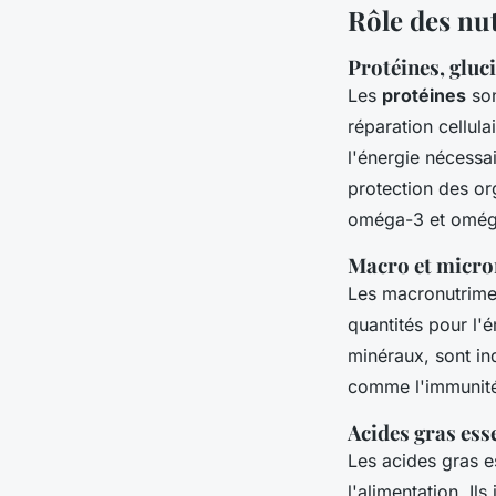
Rôle des nu
Protéines, gluci
Les
protéines
son
réparation cellul
l'énergie nécessai
protection des or
oméga-3 et oméga-
Macro et micron
Les macronutrimen
quantités pour l'é
minéraux, sont in
comme l'immunité 
Acides gras esse
Les acides gras e
l'alimentation. Il