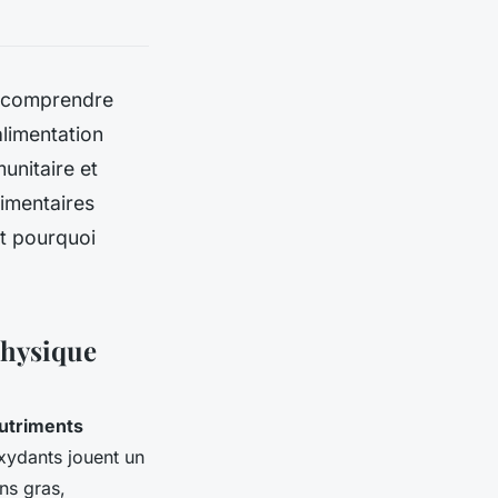
, comprendre
alimentation
unitaire et
imentaires
et pourquoi
physique
utriments
xydants jouent un
ns gras,