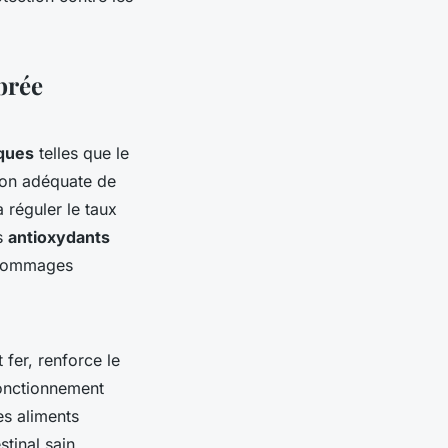
brée
ques
telles que le
ion adéquate de
à réguler le taux
es
antioxydants
s dommages
 fer, renforce le
fonctionnement
es aliments
tinal sain,