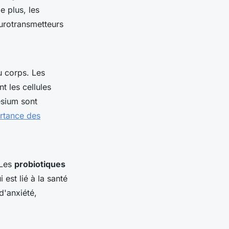
e plus, les
eurotransmetteurs
u corps. Les
t les cellules
ésium sont
rtance des
 Les
probiotiques
 est lié à la santé
d'anxiété,