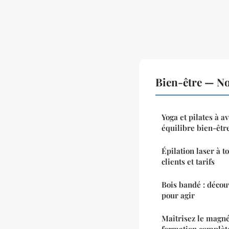
Bien-être — No
Yoga et pilates à a
équilibre bien-êtr
Épilation laser à t
clients et tarifs
Bois bandé : décou
pour agir
Maîtrisez le magné
formation complèt