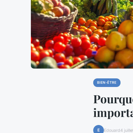
BIEN-ÊTRE
Pourquo
importa
E
Edouard
4 juill