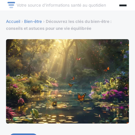
Votre source d'informations santé au quotidien
Accueil
›
Bien-être
›
Découvrez les clés du bien-être :
conseils et astuces pour une vie équilibrée