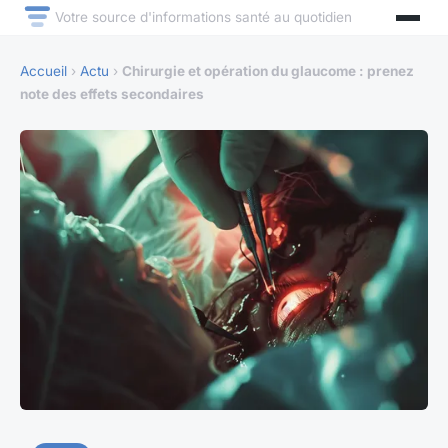
Votre source d'informations santé au quotidien
Accueil
›
Actu
›
Chirurgie et opération du glaucome : prenez
note des effets secondaires